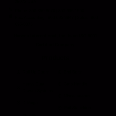
29072 USA
Phone: 800-850-8070 | 803-695-1500
Fax: Accounting - 803-695-8847 | Sales - 803-
695-0873
Hansen International, Inc. is an ISO 9001
Certified Company.
Products
Roll Up Doors
End Bolts
Heavy Duty
Grab Handle
Drawer Systems
Miscellaneous
D Rings
Rail Stanchion
Folding T