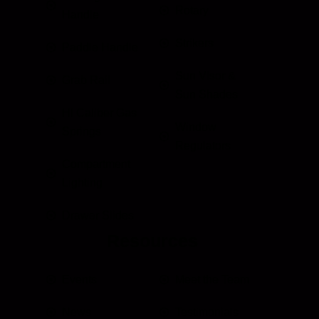
Rotary
Handle
Strikers
Paddle Handle
Sun Visor &
Grab Rail
Sun Shades
HI Caliber Gas
Window
Springs
Regulators
Compartment
Lighting
Drawer Slides
Resources
Events
Meet the Team
News
Testimonials