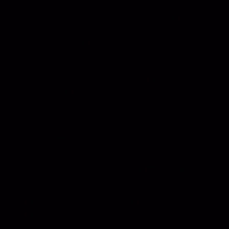
Videos
Certifications &
Affiliations
Installation
Instructions
Distributors
Quote & Order
Supply Partners
Forms
Print Materials
Photo Gallery
HANSEN INTERNATIONAL, Inc
© 2026. All Rights
Reserved.
Customer Sales Terms and Conditions.
Supplier Terms and Conditions.