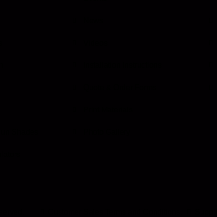
News
s
Videos
n
Installation Instructions
Quote & Order Forms
Print Materials
Sun Shades
Photo Gallery
lators
served.
Customer Sales Terms and Conditions.
Suppli