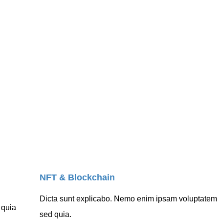
Painting Space
NFT & Blockchain
Dicta sunt explicabo. Nemo enim ipsam voluptatem qui
 quia
sed quia.