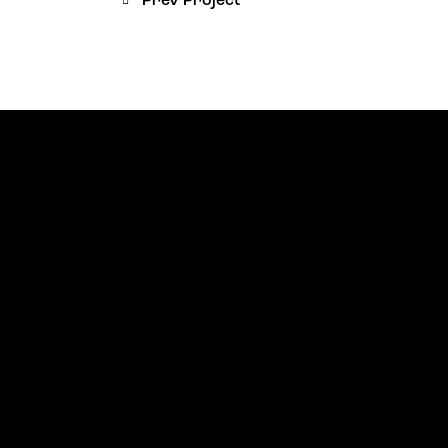
Prev Project
Address:
Phone: 800-850-8070 | 803-6
Hansen Internat
Products
Roll Up Doors
End Bolts