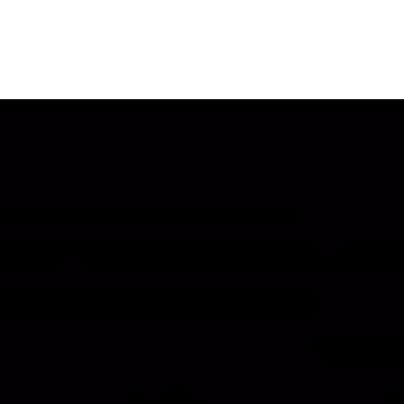
 130 Zenker Road | Lexington, SC 29072 USA
95-1500
Fax: Accounting - 803-695-8847 | Sales - 803-695-
ional, Inc. is an ISO 9001 Certified Company.
Resourc
Events