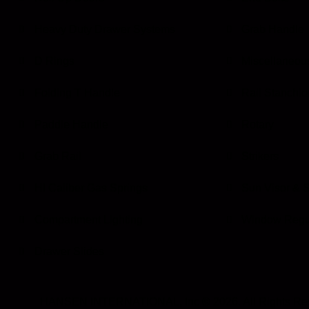
Heavy Duty Drawer Systems
Grab Handle
D Rings
Miscellaneou
Folding T Handle
Rail Stanchio
Paddle Handle
Rotary
Grab Rail
Strikers
HI Caliber Gas Springs
Sun Visor & 
Compartment Lighting
Window Regu
Drawer Slides
HANSEN INTERNATIONAL, Inc
© 2026. All Rights Re