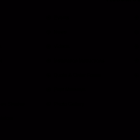
Events
News
s
Videos
n
Installation Instructions
Quote & Order Forms
Print Materials
Sun Shades
Photo Gallery
lators