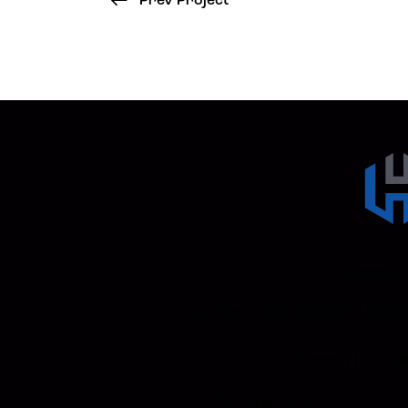
Prev Project
Address:
Phone: 800-850-8070 | 803-6
Hansen Internat
Products