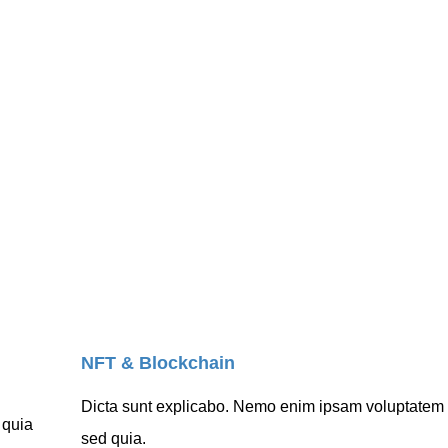
Motion Graphics
NFT & Blockchain
Dicta sunt explicabo. Nemo enim ipsam voluptatem qui
 quia
sed quia.