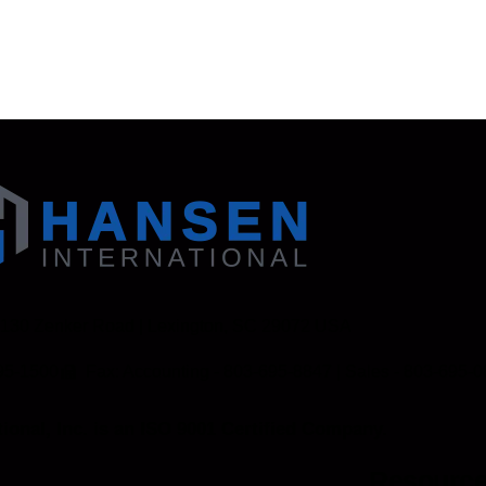
 130 Zenker Road | Lexington, SC 29072 USA
95-1500
Fax: Accounting - 803-695-8847 | Sales - 803-695-
ional, Inc. is an ISO 9001 Certified Company.
Resourc