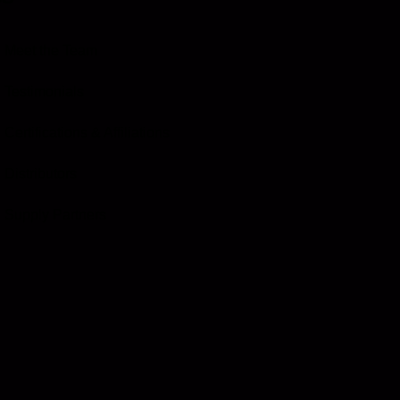
Meet the Team
Testimonials
Certifications & Affiliations
Distributors
Supply Partners