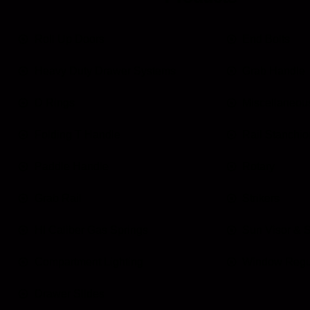
Roll Up Doors
End Bolts
Heavy Duty Drawer Systems
Grab Handle
D Rings
Miscellaneou
Folding T Handle
Rail Stanchio
Paddle Handle
Rotary
Grab Rail
Strikers
HI Caliber Gas Springs
Sun Visor & 
Compartment Lighting
Window Regu
Drawer Slides